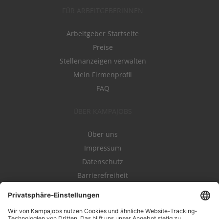
FÜR ARBEITGEBERINNEN
Arbeitgeber Startseite
Preise
Stellenanzeigen verwalten
Mein Firmenprofil
FAQ
ÜBER KAMPAJOBS
Über uns
Impressum
Datenschutz
Barrierefreiheit
Nutzungsbestimmungen
Campajobs Romandie
Kampahire