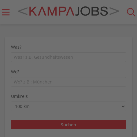
Was?
Wo?
Umkreis