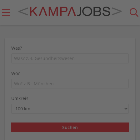
Was?
Wo?
Umkreis