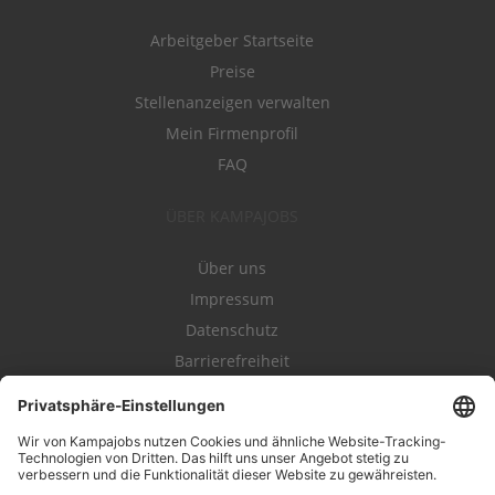
Arbeitgeber Startseite
Preise
Stellenanzeigen verwalten
Mein Firmenprofil
FAQ
ÜBER KAMPAJOBS
Über uns
Impressum
Datenschutz
Barrierefreiheit
Nutzungsbestimmungen
Campajobs Romandie
Kampahire
Kampagnenforum