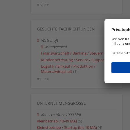
mehr »
GESUCHTE FACHRICHTUNGEN
Wirtschaft
Management
Finanzwirtschaft / Banking / Steuern
(1)
Kundenbetreuung / Service / Support
(1)
Logistik / Einkauf / Produktion /
Materialwirtschaft
(1)
mehr »
UNTERNEHMENSGRÖSSE
Konzern (über 1000 MA)
Kleinbetrieb (10-49 MA)
(5)
Kleinstbetrieb / Startup (bis 10 MA)
(4)