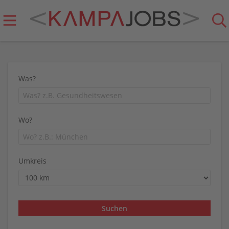
Was?
Wo?
Umkreis