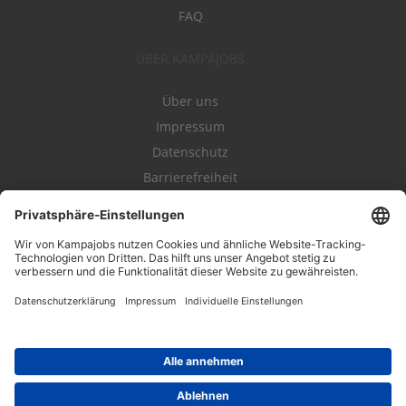
FAQ
ÜBER KAMPAJOBS
Über uns
Impressum
Datenschutz
Barrierefreiheit
Nutzungsbestimmungen
Campajobs Romandie
Kampahire
Kampagnenforum
LeadNow