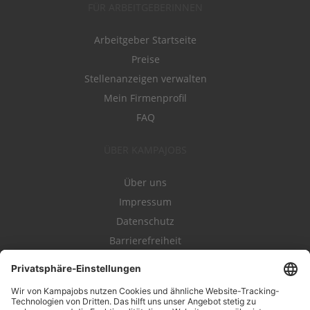
FÜR ARBEITGEBERINNEN
Arbeitgeber Startseite
Preise
Stellenanzeigen verwalten
Mein Firmenprofil
FAQ
ÜBER KAMPAJOBS
Über uns
Impressum
Datenschutz
Barrierefreiheit
Nutzungsbestimmungen
Campajobs Romandie
Kampahire