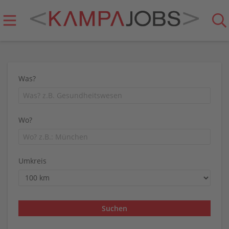
Was?
Wo?
Umkreis