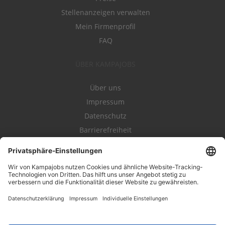
Stellenanzeigen verwalten
Mein Firmenprofil
FAQ
ÜBER KAMPAJOBS
Über uns
Impressum
Datenschutz
Barrierefreiheit
Nutzungsbestimmungen
Campajobs Romandie
Kampahire
Kampagnenforum
LeadNow