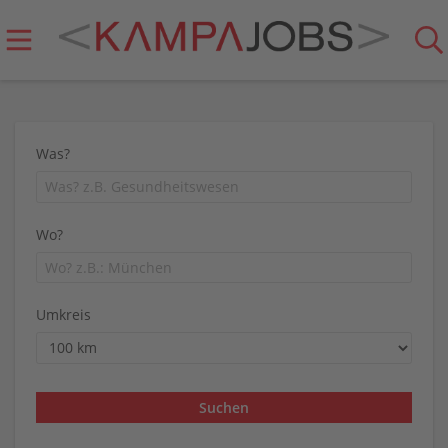
Was?
Wo?
Umkreis