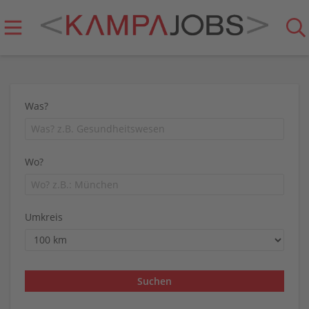
Was?
Wo?
Umkreis