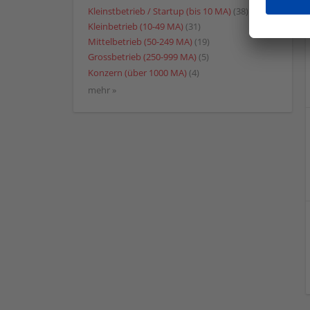
Kleinstbetrieb / Startup (bis 10 MA)
(38)
Kleinbetrieb (10-49 MA)
(31)
Mittelbetrieb (50-249 MA)
(19)
Grossbetrieb (250-999 MA)
(5)
Konzern (über 1000 MA)
(4)
mehr »