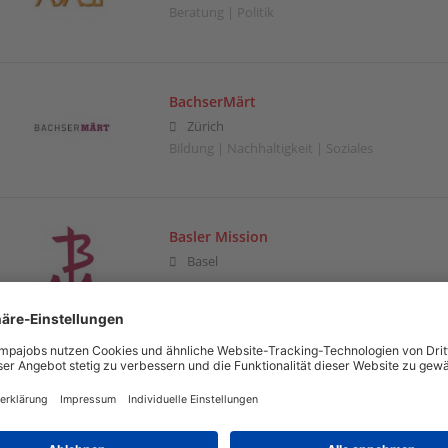
Beratung | Politik
BachserMärt
Zürich
Bildung | Nachhaltigkeit | Soziales
Basler Mission
Basel
Basler Mission
Basel
Religion