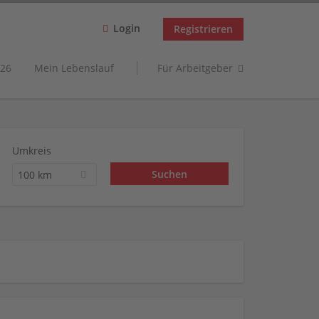
Login
Registrieren
26
Mein Lebenslauf
Für Arbeitgeber
Umkreis
100 km