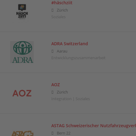
#häschziit
Zürich
Soziales
ADRA Switzerland
Aarau
Entwicklungszusammenarbeit
AOZ
Zürich
Integration | Soziales
ASTAG Schweizerischer Nutzfahrzeugve
Bern 22