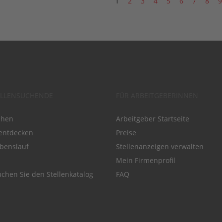
1
2
3
4
5
6
7
8
9
ELLENSUCHENDE
FÜR ARBEITGEBERINNEN
chen
Arbeitgeber Startseite
entdecken
Preise
benslauf
Stellenanzeigen verwalten
Mein Firmenprofil
chen Sie den Stellenkatalog
FAQ