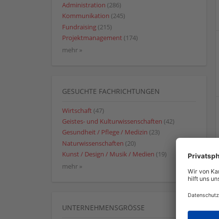
Administration
(286)
Kommunikation
(245)
Fundraising
(215)
Projektmanagement
(174)
mehr »
GESUCHTE FACHRICHTUNGEN
Wirtschaft
(47)
Geistes- und Kulturwissenschaften
(42)
Gesundheit / Pflege / Medizin
(23)
Naturwissenschaften
(20)
Kunst / Design / Musik / Medien
(19)
mehr »
UNTERNEHMENSGRÖSSE