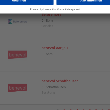
Beforemore
Bern
Soziales
benevol Aargau
Aarau
benevol Schaffhausen
Schaffhausen
Beratung