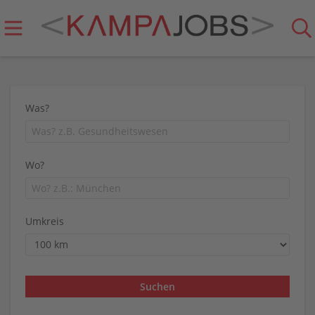
Was?
Wo?
Umkreis