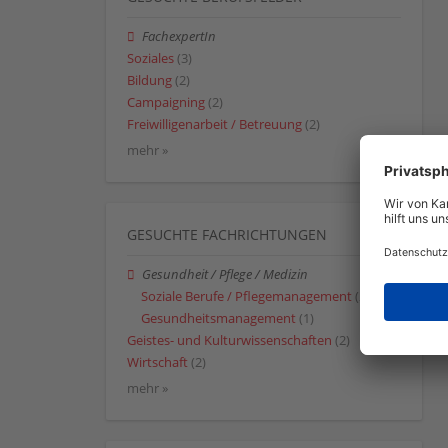
FachexpertIn
Soziales
(3)
Bildung
(2)
Campaigning
(2)
Freiwilligenarbeit / Betreuung
(2)
mehr »
GESUCHTE FACHRICHTUNGEN
Gesundheit / Pflege / Medizin
Soziale Berufe / Pflegemanagement
(2)
Gesundheitsmanagement
(1)
Geistes- und Kulturwissenschaften
(2)
Wirtschaft
(2)
mehr »