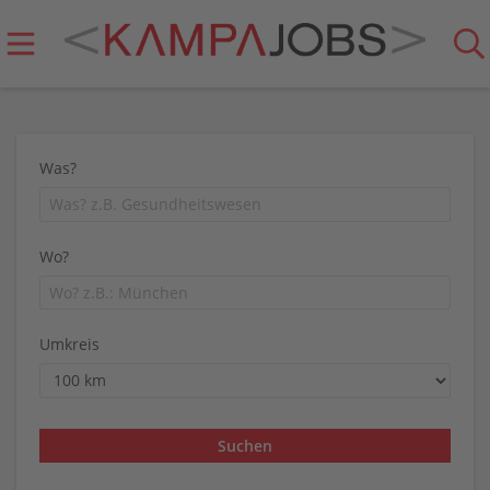
Was?
Wo?
Umkreis