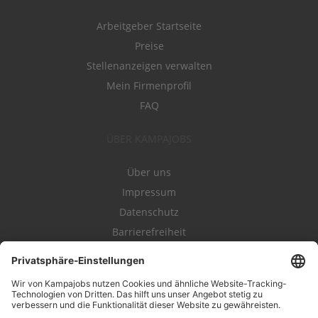
Arbeitgeber Startseite
Preise
Stellenanzeigen verwalten
Mein Firmenprofil
FAQ
ÜBER KAMPAJOBS
Über uns
Impressum
Datenschutz
Barrierefreiheit
Nutzungsbestimmungen
Campajobs Romandie
Kampahire
Kampagnenforum