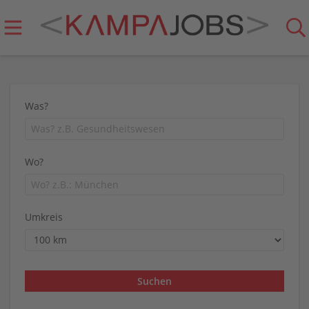
Was?
Wo?
Umkreis