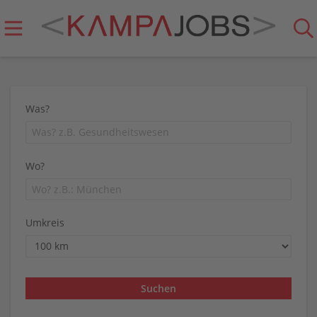
Was?
Wo?
Umkreis