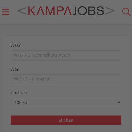
Was?
Wo?
Umkreis