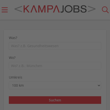
Was?
Wo?
Umkreis