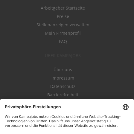
Arbeitgeber Startseite
Preise
Stellenanzeigen verwalten
Mein Firmenprofil
FAQ
ÜBER KAMPAJOBS
Über uns
Impressum
Datenschutz
Barrierefreiheit
Nutzungsbestimmungen
Campajobs Romandie
Kampahire
Kampagnenforum