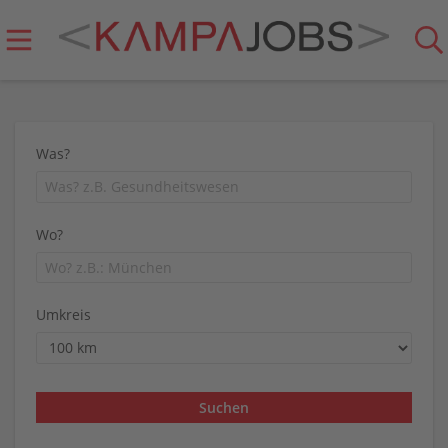
Was?
Wo?
Umkreis