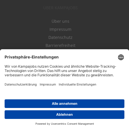
ÜBER KAMPAJOBS
Über uns
Impressum
Datenschutz
Barrierefreiheit
Nutzungsbestimmungen
Campajobs Romandie
Kampahire
Kampagnenforum
LeadNow
© 2004-2019 Kampajobs GmbH. Alle Rechte vorbehalten