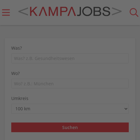
Was?
Wo?
Umkreis