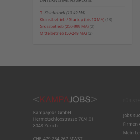
UNTERNEHMENSGRÖSSE
Kleinbetrieb (10-49 MA)
Kleinstbetrieb / Startup (bis 10 MA)
(13)
Grossbetrieb (250-999 MA)
(2)
Mittelbetrieb (50-249 MA)
(2)
FÜR ST
Kampajobs GmbH
Jobs su
Hermetschloostrasse 70/4.01
Firmen 
8048 Zürich
Mein Le
CHE-479.234.267 MWST