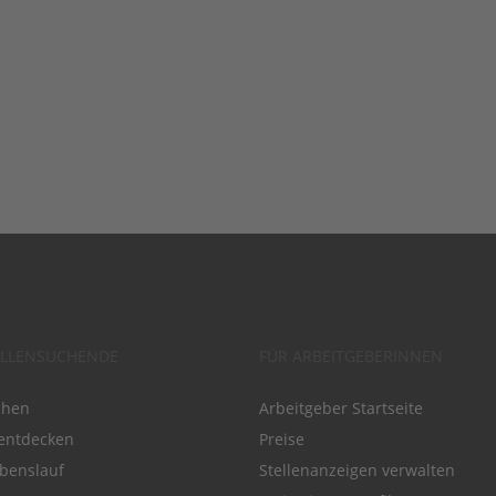
ELLENSUCHENDE
FÜR ARBEITGEBERINNEN
chen
Arbeitgeber Startseite
entdecken
Preise
benslauf
Stellenanzeigen verwalten