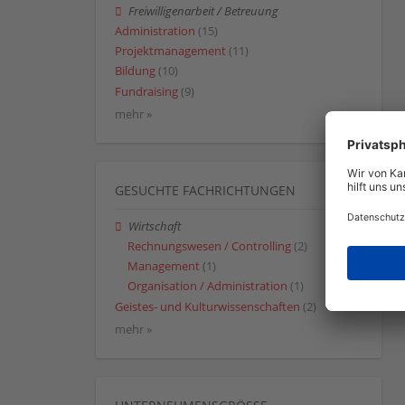
Freiwilligenarbeit / Betreuung
Administration
(15)
Projektmanagement
(11)
Bildung
(10)
Fundraising
(9)
mehr »
GESUCHTE FACHRICHTUNGEN
Wirtschaft
Rechnungswesen / Controlling
(2)
Management
(1)
Organisation / Administration
(1)
Geistes- und Kulturwissenschaften
(2)
mehr »