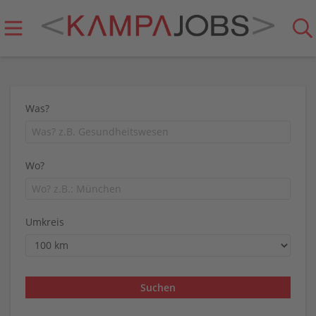
Was?
Wo?
Umkreis