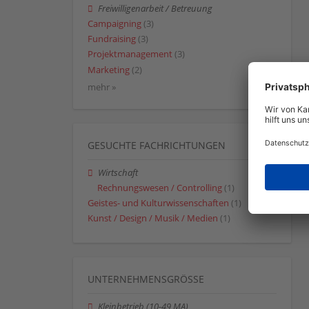
Freiwilligenarbeit / Betreuung
Campaigning
(3)
Fundraising
(3)
Projektmanagement
(3)
Marketing
(2)
mehr »
GESUCHTE FACHRICHTUNGEN
Wirtschaft
Rechnungswesen / Controlling
(1)
Geistes- und Kulturwissenschaften
(1)
Kunst / Design / Musik / Medien
(1)
UNTERNEHMENSGRÖSSE
Kleinbetrieb (10-49 MA)