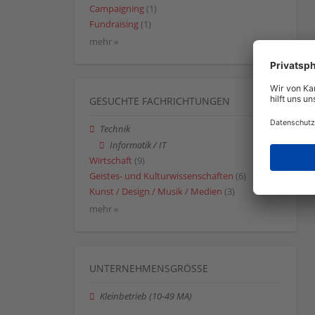
Campaigning
(1)
Fundraising
(1)
mehr »
GESUCHTE FACHRICHTUNGEN
Technik
Informatik / IT
Wirtschaft
(9)
Geistes- und Kulturwissenschaften
(6)
Kunst / Design / Musik / Medien
(3)
mehr »
UNTERNEHMENSGRÖSSE
Kleinbetrieb (10-49 MA)