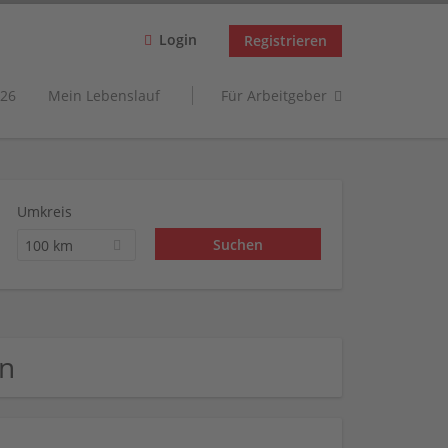
Login
Registrieren
26
Mein Lebenslauf
Für Arbeitgeber
Umkreis
100 km
en