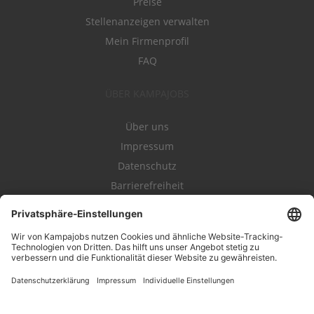
Preise
Stellenanzeigen verwalten
Mein Firmenprofil
FAQ
ÜBER KAMPAJOBS
Über uns
Impressum
Datenschutz
Barrierefreiheit
Nutzungsbestimmungen
Campajobs Romandie
Kampahire
Kampagnenforum
LeadNow