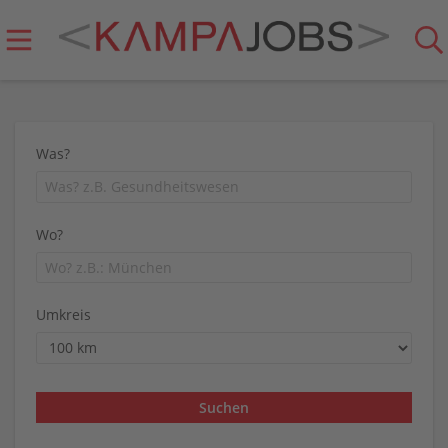
Was?
Wo?
Umkreis