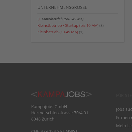
UNTERNEHMENSGRÖSSE
Mittelbetrieb (50-249 MA)
Kleinstbetrieb / Startup (bis 10 MA)
(3)
Kleinbetrieb (10-49 MA)
(1)
FÜR ST
Kampajobs GmbH
Jobs su
Hermetschloostrasse 70/4.01
Firmen 
8048 Zürich
Mein Le
CHE-479.234.267 MWST