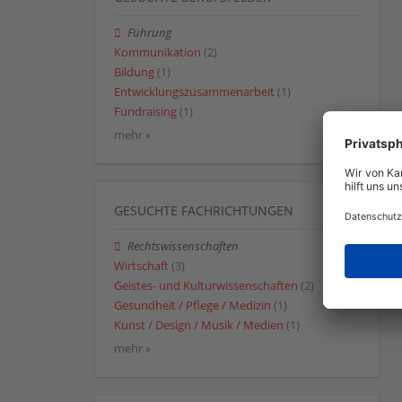
Führung
Kommunikation
(2)
Bildung
(1)
Entwicklungszusammenarbeit
(1)
Fundraising
(1)
mehr »
GESUCHTE FACHRICHTUNGEN
Rechtswissenschaften
Wirtschaft
(3)
Geistes- und Kulturwissenschaften
(2)
Gesundheit / Pflege / Medizin
(1)
Kunst / Design / Musik / Medien
(1)
mehr »