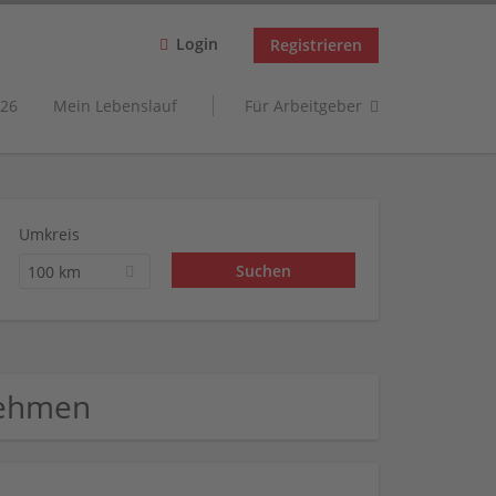
Login
Registrieren
26
Mein Lebenslauf
Für Arbeitgeber
Umkreis
100 km
nehmen