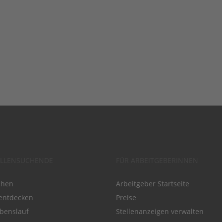
ELLENSUCHENDE
FÜR ARBEITGEBERINNEN
chen
Arbeitgeber Startseite
entdecken
Preise
benslauf
Stellenanzeigen verwalten