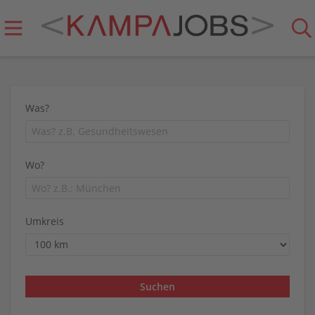
Was?
Wo?
Umkreis