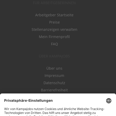
FÜR ARBEITGEBERINNEN
Arbeitgeber Startseite
Preise
Stellenanzeigen verwalten
Mein Firmenprofil
FAQ
ÜBER KAMPAJOBS
Über uns
Impressum
Datenschutz
Barrierefreiheit
Nutzungsbestimmungen
Campajobs Romandie
Kampahire