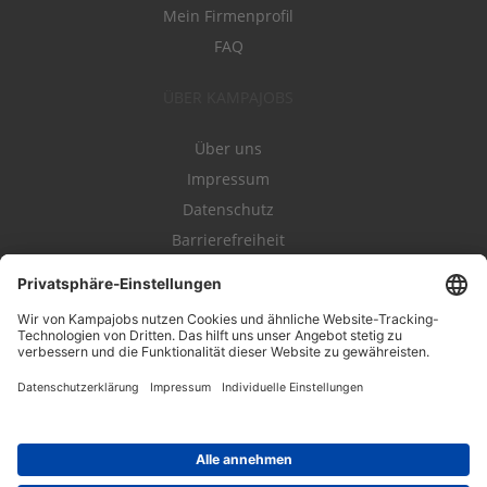
Mein Firmenprofil
FAQ
ÜBER KAMPAJOBS
Über uns
Impressum
Datenschutz
Barrierefreiheit
Nutzungsbestimmungen
Campajobs Romandie
Kampahire
Kampagnenforum
LeadNow