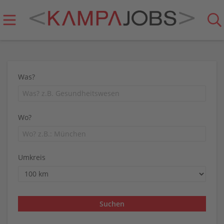
Was?
Wo?
Umkreis