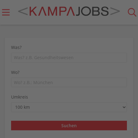
Was?
Wo?
Umkreis