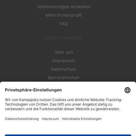
Stellenanzeigen verwalten
Mein Firmenprofil
FAQ
ÜBER KAMPAJOBS
Über uns
Impressum
Datenschutz
Barrierefreiheit
Nutzungsbestimmungen
Campajobs Romandie
Kampahire
Kampagnenforum
LeadNow