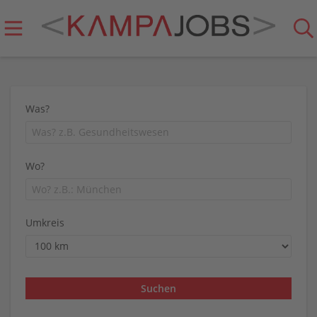
Was?
Wo?
Umkreis