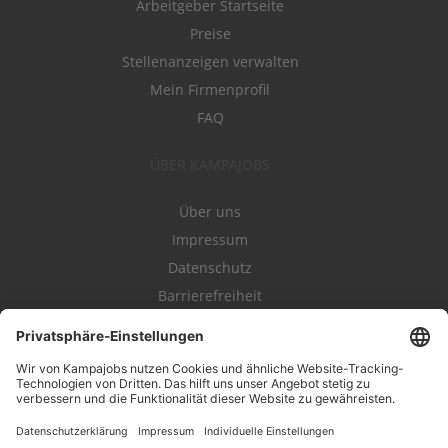
Arbeitgeber Startseite
Preise
Stellenanzeigen verwalten
Mein Firmenprofil
FAQ
ÜBER KAMPAJOBS
Über uns
Impressum
Datenschutz
Barrierefreiheit
Nutzungsbestimmungen
Campajobs Romandie
Kampahire
Kampagnenforum
LeadNow