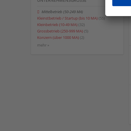
UNTERNEHMENSGRÖSSE
Mittelbetrieb (50-249 MA)
Kleinstbetrieb / Startup (bis 10 MA)
(55)
Kleinbetrieb (10-49 MA)
(32)
Grossbetrieb (250-999 MA)
(5)
Konzern (über 1000 MA)
(2)
mehr »