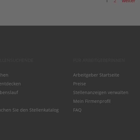
1
2
weiter
ELLENSUCHENDE
FÜR ARBEITGEBERINNEN
chen
Arbeitgeber Startseite
entdecken
Preise
benslauf
Stellenanzeigen verwalten
Mein Firmenprofil
chen Sie den Stellenkatalog
FAQ