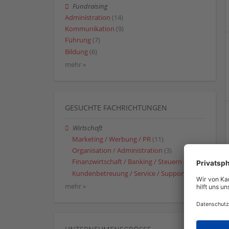
Fundraising
Administration
(14)
Kommunikation
(9)
Führung
(7)
Bildung
(6)
mehr »
GESUCHTE FACHRICHTUNGEN
Wirtschaft
Marketing / Werbung / PR
(11)
Organisation / Administration
(3)
Finanzwirtschaft / Banking / Steuern
(1)
Kundenbetreuung / Service / Support
(1)
mehr »