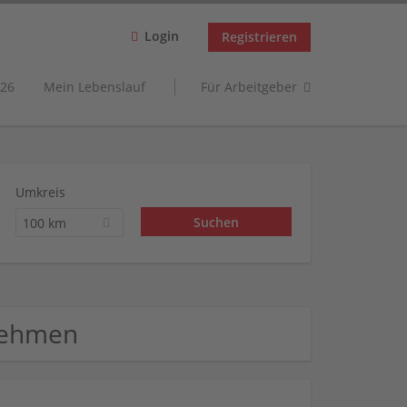
Login
Registrieren
26
Mein Lebenslauf
Für Arbeitgeber
Umkreis
100 km
rnehmen