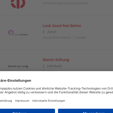
Entwicklungszusammenarbeit
Look Good Feel Better
Zürich
Gesundheitswesen | Soziales
Martin Stiftung
Erlenbach
Soziales
Mission 21
Basel
Bildung | Entwicklungszusammenarbeit | Gesu