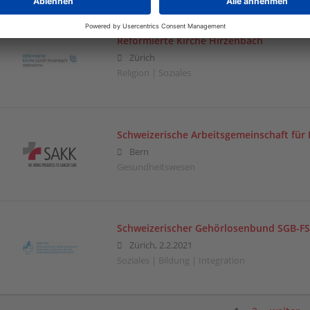
Reformierte Kirche Hirzenbach
Zürich
Religion | Soziales
Schweizerische Arbeitsgemeinschaft für 
Bern
Gesundheitswesen
Schweizerischer Gehörlosenbund SGB-F
Zürich, 2.2.2021
Soziales | Bildung | Integration