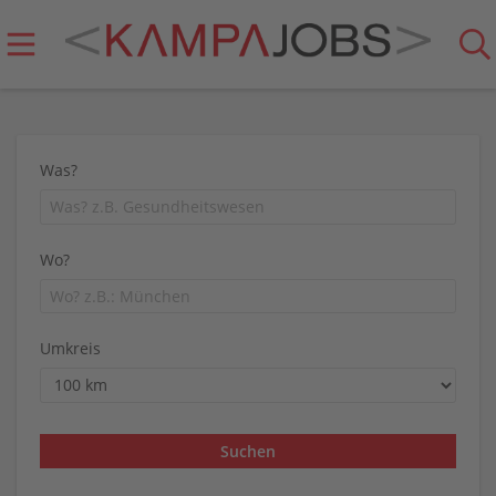
Was?
Wo?
Umkreis