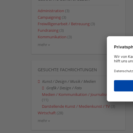
Administration
(3)
Campaigning
(3)
Freiwilligenarbeit / Betreuung
(3)
Fundraising
(3)
Kommunikation
(3)
mehr »
GESUCHTE FACHRICHTUNGEN
Kunst / Design / Musik / Medien
Grafik / Design / Foto
Medien / Kommunikation / Journalismus
(11)
Darstellende Kunst / Medienkunst / TV
(3)
Wirtschaft
(28)
mehr »