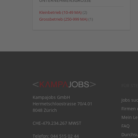
UNTERNEHMENSGRÖSSE
Kleinbetrieb (10-49 MA)
(2)
Grossbetrieb (250-999 MA)
(1)
FÜR ST
Kampajobs GmbH
Jobs su
Hermetschloostrasse 70/4.01
Firmen 
8048 Zürich
Mein Le
CHE-479.234.267 MWST
FAQ
Durchsu
Telefon: 044 515 02 44