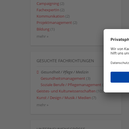
Campaigning
(2)
FachexpertIn
(2)
Kommunikation
(2)
Projektmanagement
(2)
Bildung
(1)
mehr »
GESUCHTE FACHRICHTUNGEN
Gesundheit / Pflege / Medizin
Gesundheitsmanagement
(3)
Soziale Berufe / Pflegemanagement
(2)
Geistes- und Kulturwissenschaften
(10)
Kunst / Design / Musik / Medien
(7)
mehr »