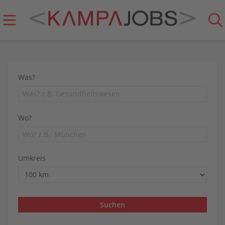
Was?
Wo?
Umkreis