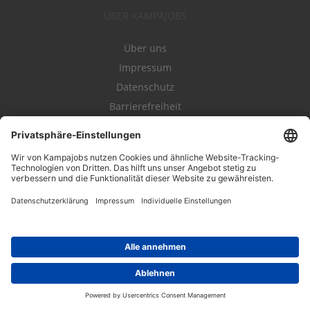
ÜBER KAMPAJOBS
Über uns
Impressum
Datenschutz
Barrierefreiheit
Nutzungsbestimmungen
Campajobs Romandie
Kampahire
Kampagnenforum
LeadNow
© 2004-2019 Kampajobs GmbH. Alle Rechte vorbehalten