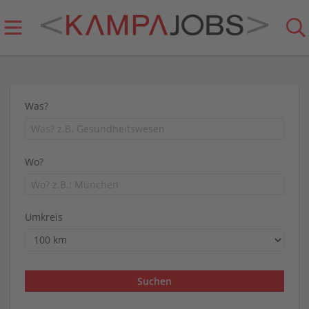
Was?
Wo?
Umkreis