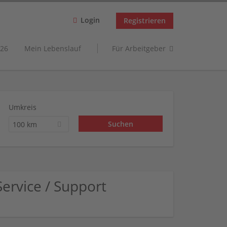
Login
Registrieren
26
Mein Lebenslauf
Für Arbeitgeber
Umkreis
100 km
ervice / Support