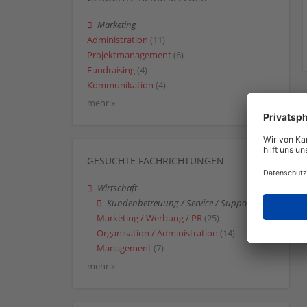
Marketing
Administration
(11)
Projektmanagement
(6)
Fundraising
(4)
Kommunikation
(4)
mehr »
GESUCHTE FACHRICHTUNGEN
Wirtschaft
Kundenbetreuung / Service / Support
Marketing / Werbung / PR
(25)
Organisation / Administration
(14)
Management
(7)
mehr »