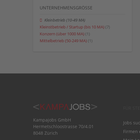
UNTERNEHMENSGRÖSSE
Kleinbetrieb (10-49 MA)
Kleinstbetrieb / Startup (bis 10 MA)
(7)
Konzern (über 1000 MA)
(1)
Mittelbetrieb (50-249 MA)
(1)
FÜR ST
Kampajobs GmbH
Jobs su
Hermetschloostrasse 70/4.01
Firmen 
8048 Zürich