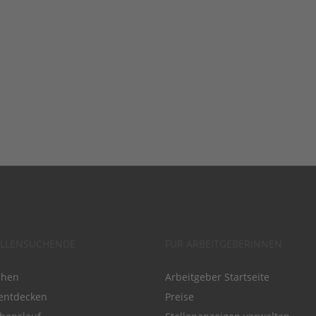
ELLENSUCHENDE
FÜR ARBEITGEBERINNEN
chen
Arbeitgeber Startseite
entdecken
Preise