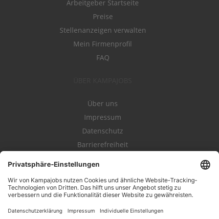
Arbeitgeber Startseite
Preise
Stellenanzeigen verwalten
Mein Firmenprofil
FAQ
ÜBER KAMPAJOBS
Über uns
Impressum
Datenschutz
Barrierefreiheit
Nutzungsbestimmungen
Campajobs Romandie
Kampahire
Kampagnenforum
LeadNow