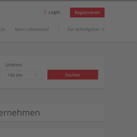
Login
Registrieren
26
Mein Lebenslauf
Für Arbeitgeber
Umkreis
100 km
nternehmen