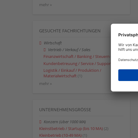
mehr »
GESUCHTE FACHRICHTUNGEN
Wirtschaft
Vertrieb / Verkauf / Sales
Finanzwirtschaft / Banking / Steuern
(1)
Kundenbetreuung / Service / Support
(1)
Logistik / Einkauf / Produktion /
Materialwirtschaft
(1)
mehr »
UNTERNEHMENSGRÖSSE
Konzern (über 1000 MA)
Kleinstbetrieb / Startup (bis 10 MA)
(2)
Kleinbetrieb (10-49 MA)
(1)