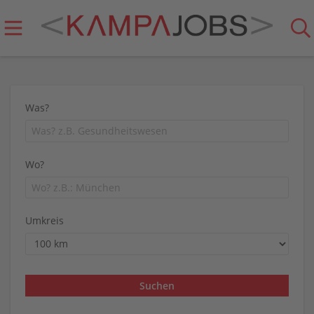
Was?
Wo?
Umkreis