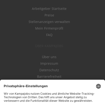
Arbeitgeber Startseite
Preise
Stellenanzeigen verwalten
Mein Firmenprofil
FAQ
ÜBER KAMPAJOBS
Über uns
Impressum
Datenschutz
Barrierefreiheit
Nutzungsbestimmungen
Campajobs Romandie
Kampahire
Kampagnenforum