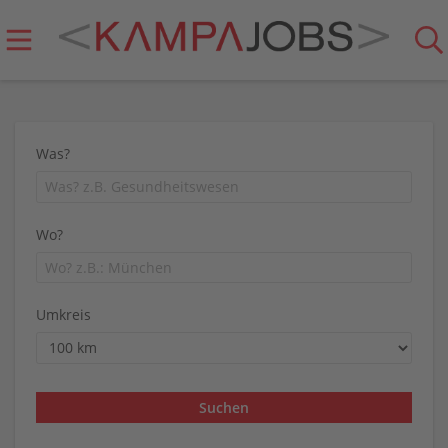
Was?
Wo?
Umkreis