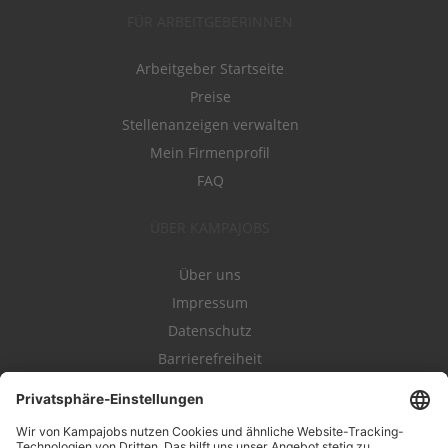
FÜR ARBEITGEBERINNEN
Arbeitgeber Startseite
Preise
Stellenanzeigen verwalten
Mein Firmenprofil
FAQ
ÜBER KAMPAJOBS
Über uns
Impressum
Datenschutz
Barrierefreiheit
Nutzungsbestimmungen
Campajobs Romandie
Kampahire