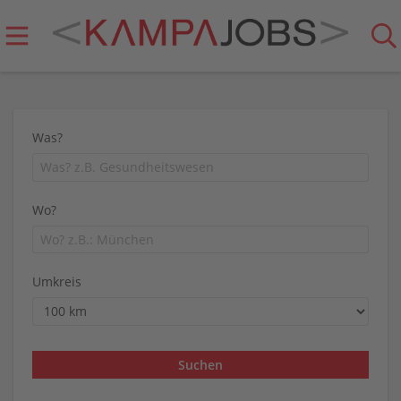
Was?
Wo?
Umkreis