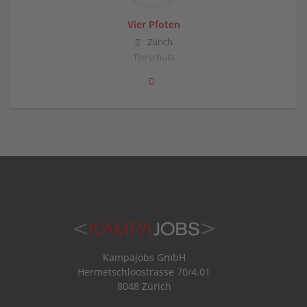
Vier Pfoten
Zürich
Tierschutz
Kampajobs GmbH
Hermetschloostrasse 70/4.01
8048 Zürich