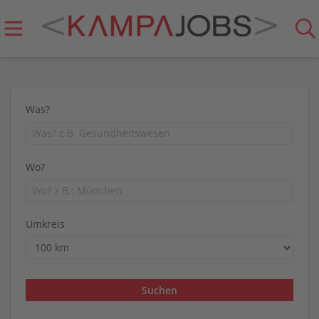
Was?
Wo?
Umkreis