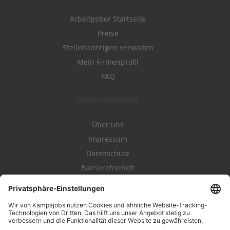
Arbeitgeber Startseite
Preise
Stellenanzeigen verwalten
Mein Firmenprofil
FAQ
ÜBER KAMPAJOBS
Über uns
Impressum
Datenschutz
Barrierefreiheit
Nutzungsbestimmungen
Campajobs Romandie
Kampahire
Kampagnenforum