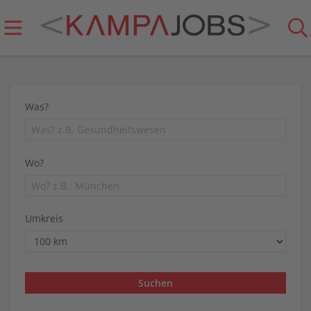
Was?
Wo?
Umkreis