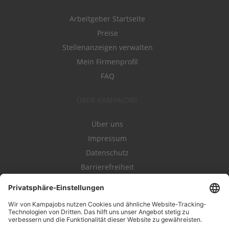
Arbeitgeber Startseite
Preise
Stellenanzeigen verwalten
Mein Firmenprofil
FAQ
ÜBER KAMPAJOBS
Über uns
Impressum
Datenschutz
Barrierefreiheit
Nutzungsbestimmungen
Campajobs Romandie
Kampahire
Kampagnenforum