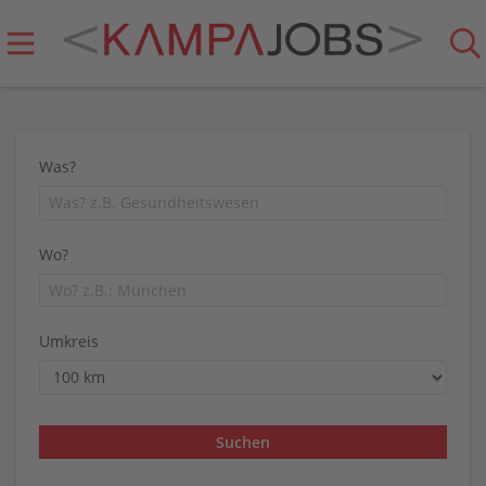
Was?
Wo?
Umkreis