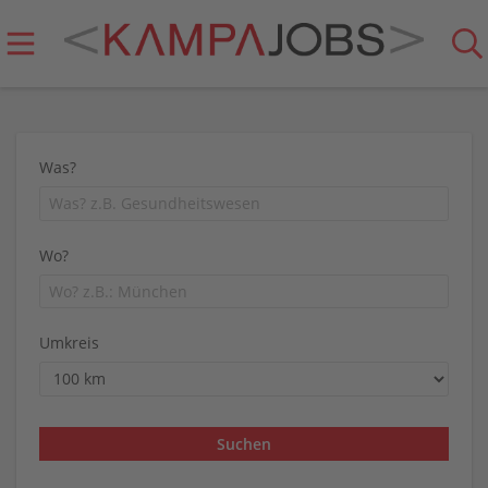
Was?
Wo?
Umkreis