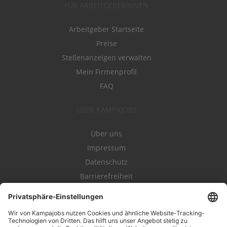
FÜR ARBEITGEBERINNEN
Arbeitgeber Startseite
Preise
Stellenanzeigen verwalten
Mein Firmenprofil
FAQ
ÜBER KAMPAJOBS
Über uns
Impressum
Datenschutz
Barrierefreiheit
Nutzungsbestimmungen
Campajobs Romandie
Kampahire