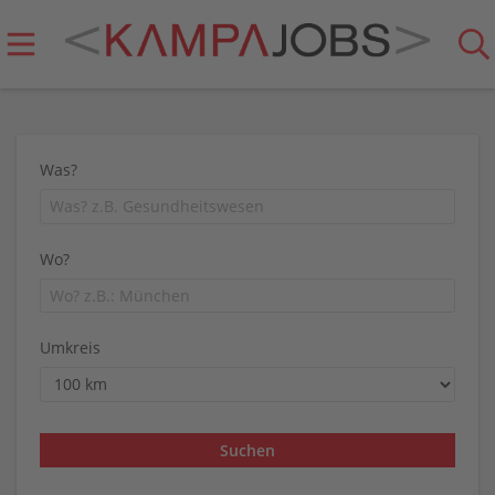
Was?
Wo?
Umkreis