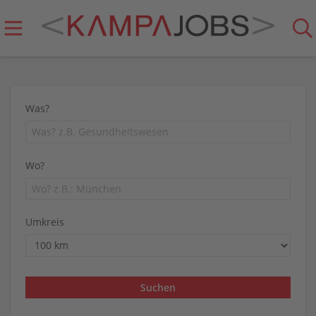
Was?
Wo?
Umkreis