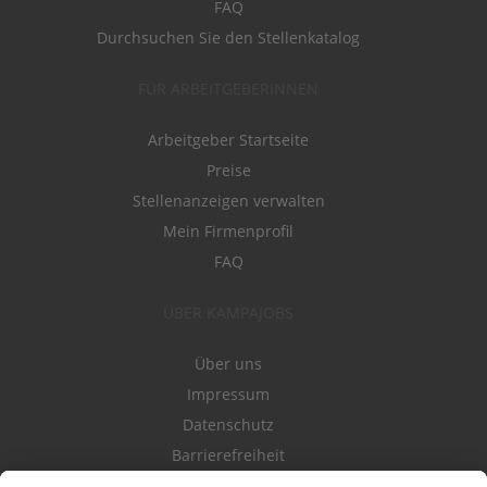
FAQ
Durchsuchen Sie den Stellenkatalog
FÜR ARBEITGEBERINNEN
Arbeitgeber Startseite
Preise
Stellenanzeigen verwalten
Mein Firmenprofil
FAQ
ÜBER KAMPAJOBS
Über uns
Impressum
Datenschutz
Barrierefreiheit
Nutzungsbestimmungen