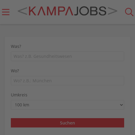
Was?
Wo?
Umkreis