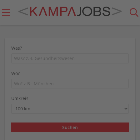
Was?
Wo?
Umkreis