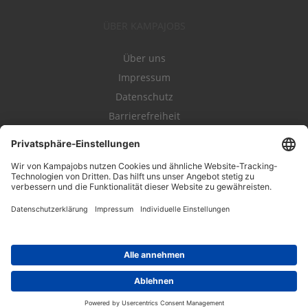
ÜBER KAMPAJOBS
Über uns
Impressum
Datenschutz
Barrierefreiheit
Nutzungsbestimmungen
Campajobs Romandie
Kampahire
Kampagnenforum
LeadNow
© 2004-2019 Kampajobs GmbH. Alle Rechte vorbehalten