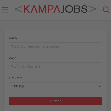
Was?
Wo?
Umkreis