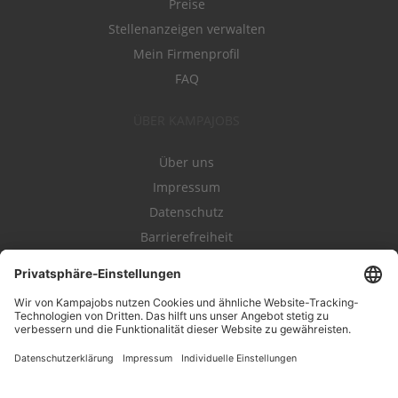
Preise
Stellenanzeigen verwalten
Mein Firmenprofil
FAQ
ÜBER KAMPAJOBS
Über uns
Impressum
Datenschutz
Barrierefreiheit
Nutzungsbestimmungen
Campajobs Romandie
Kampahire
Kampagnenforum
LeadNow