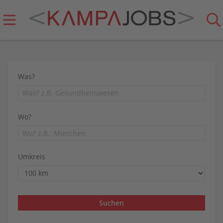
Was?
Wo?
Umkreis