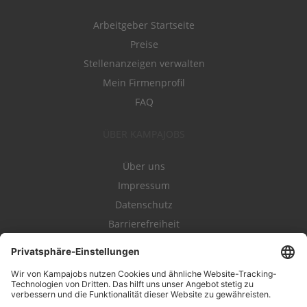
Arbeitgeber Startseite
Preise
Stellenanzeigen verwalten
Mein Firmenprofil
FAQ
ÜBER KAMPAJOBS
Über uns
Impressum
Datenschutz
Barrierefreiheit
Nutzungsbestimmungen
Campajobs Romandie
Kampahire
Kampagnenforum