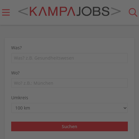
Was?
Wo?
Umkreis